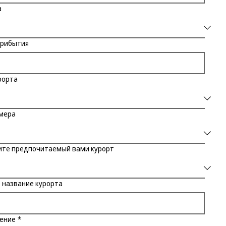
а
прибытия
рорта
омера
ите предпочитаемый вами курорт
 название курорта
ение
*