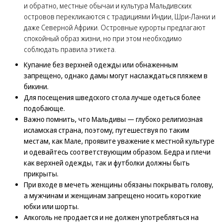
и обратно, местные обычаи и культура Мальдивских
островов перекликаются с традициями Индии, Шри-Ланки и
даже Северной Африки. Островные курорты предлагают
спокойный образ жизни, но при этом необходимо
соблюдать правила этикета.
Купание без верхней одежды или обнаженным
запрещено, однако дамы могут наслаждаться пляжем в
бикини.
Для посещения шведского стола лучше одеться более
подобающе.
Важно помнить, что Мальдивы — глубоко религиозная
исламская страна, поэтому, путешествуя по таким
местам, как Мале, проявите уважение к местной культуре
и одевайтесь соответствующим образом. Бедра и плечи
как верхней одежды, так и футболки должны быть
прикрыты.
При входе в мечеть женщины обязаны покрывать голову,
а мужчинам и женщинам запрещено носить короткие
юбки или шорты.
Алкоголь не продается и не должен употребляться на