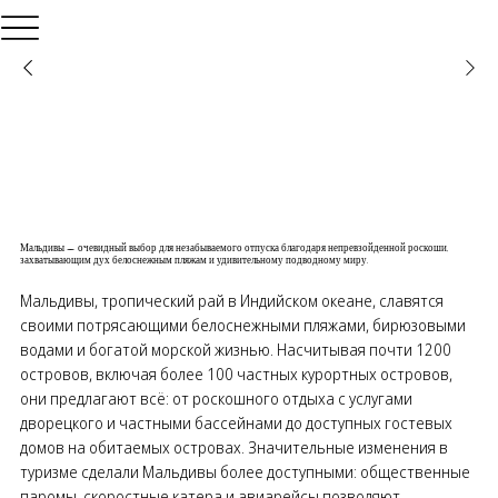
Мальдивы — очевидный выбор для незабываемого отпуска благодаря непревзойденной роскоши,
захватывающим дух белоснежным пляжам и удивительному подводному миру.
Мальдивы, тропический рай в Индийском океане, славятся
своими потрясающими белоснежными пляжами, бирюзовыми
водами и богатой морской жизнью. Насчитывая почти 1200
островов, включая более 100 частных курортных островов,
они предлагают всё: от роскошного отдыха с услугами
дворецкого и частными бассейнами до доступных гостевых
домов на обитаемых островах. Значительные изменения в
туризме сделали Мальдивы более доступными: общественные
паромы, скоростные катера и авиарейсы позволяют