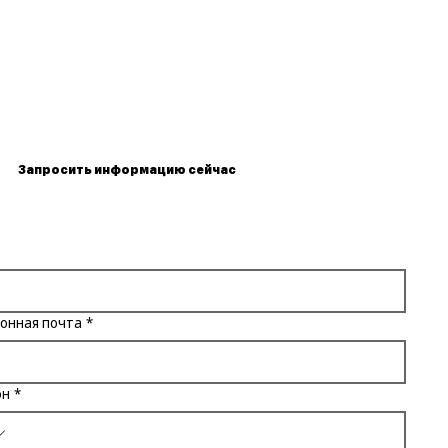
Запросить информацию сейчас
онная почта
*
он
*