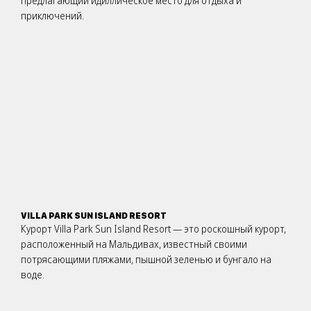
предлагающий идиллическое место для отдыха и
приключений.
VILLA PARK SUN ISLAND RESORT
Курорт Villa Park Sun Island Resort — это роскошный курорт,
расположенный на Мальдивах, известный своими
потрясающими пляжами, пышной зеленью и бунгало на
воде.