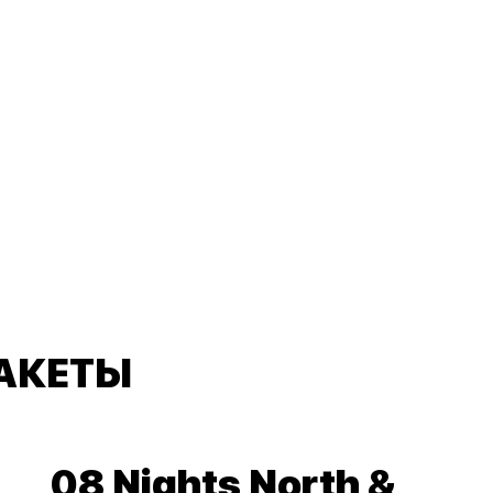
АКЕТЫ
08 Nights North &