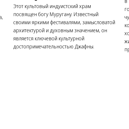
в
Этот культовый индуистский храм
г
посвящен богу Муругану. Известный
а,
ч
своими яркими фестивалями, замысловатой
к
архитектурой и духовным значением, он
х
является ключевой культурной
ж
достопримечательностью Джафны.
п