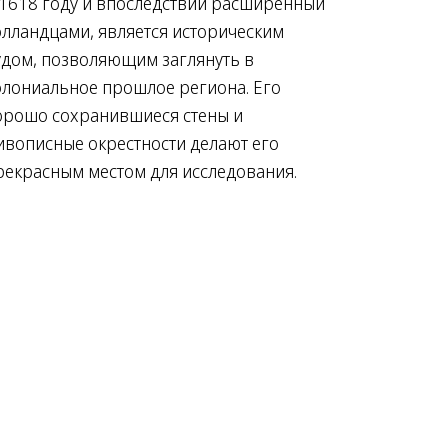
 1618 году и впоследствии расширенный
олландцами, является историческим
удом, позволяющим заглянуть в
олониальное прошлое региона. Его
орошо сохранившиеся стены и
ивописные окрестности делают его
рекрасным местом для исследования.