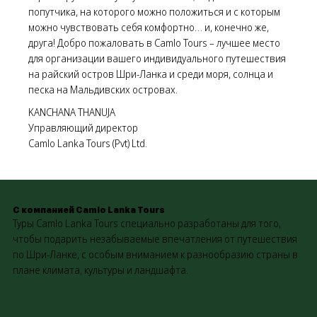
попутчика, на которого можно положиться и с которым
можно чувствовать себя комфортно… и, конечно же,
друга! Добро пожаловать в Camlo Tours – лучшее место
для организации вашего индивидуального путешествия
на райский остров Шри-Ланка и среди моря, солнца и
песка на Мальдивских островах.
KANCHANA THANUJA
Управляющий директор
Camlo Lanka Tours (Pvt) Ltd.
С компанией Camlo Lanka Tours
Туры Camlo Lanka Tours специально разработаны для того,
чтобы подарить незабываемые впечатления от путешествия
по Шри-Ланке, с особым вниманием к разнообразию страны в
плане климата, культуры и ландшафта.