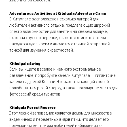
Adventurous Activities at Kitulgala Adventure Camp
В Китулгале расположено несколько лагерей для
любителей активного отдыха, предлагающих широкий
спектр возможностей для занятий на свежем воздухе,
включая спуск по веревке, каякинг и кемпинг. Лагеря
находятся вдоль реки и являются отличной отправной
точкой для изучения окрестностей.
Kithulgala Swing
Если вы ищете веселое и немного экстремальное
развлечение, попробуйте качели Китулгала — гигантские
качели над рекой Келани. Это захватывающий способ
полюбоваться рекой сверху, а также популярное место для
фотосессий среди туристов.
Kitulgala Forest Reserve
Этот лесной заповедник является домом для множества
эндемичных и перелетных видов птиц, что делает его
популярным местом для любителей наблюдения за