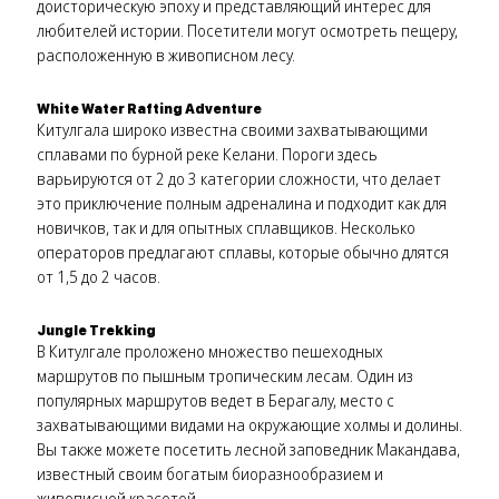
доисторическую эпоху и представляющий интерес для
любителей истории. Посетители могут осмотреть пещеру,
расположенную в живописном лесу.
White Water Rafting Adventure
Китулгала широко известна своими захватывающими
сплавами по бурной реке Келани. Пороги здесь
варьируются от 2 до 3 категории сложности, что делает
это приключение полным адреналина и подходит как для
новичков, так и для опытных сплавщиков. Несколько
операторов предлагают сплавы, которые обычно длятся
от 1,5 до 2 часов.
Jungle Trekking
В Китулгале проложено множество пешеходных
маршрутов по пышным тропическим лесам. Один из
популярных маршрутов ведет в Берагалу, место с
захватывающими видами на окружающие холмы и долины.
Вы также можете посетить лесной заповедник Макандава,
известный своим богатым биоразнообразием и
живописной красотой.