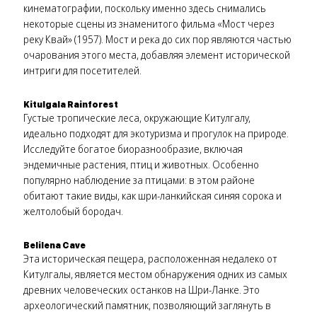
кинематографии, поскольку именно здесь снимались
некоторые сцены из знаменитого фильма «Мост через
реку Квай» (1957). Мост и река до сих пор являются частью
очарования этого места, добавляя элемент исторической
интриги для посетителей.
Kitulgala Rainforest
Густые тропические леса, окружающие Китулгалу,
идеально подходят для экотуризма и прогулок на природе.
Исследуйте богатое биоразнообразие, включая
эндемичные растения, птиц и животных. Особенно
популярно наблюдение за птицами: в этом районе
обитают такие виды, как шри-ланкийская синяя сорока и
желтолобый бородач.
Belilena Cave
Эта историческая пещера, расположенная недалеко от
Китулгалы, является местом обнаружения одних из самых
древних человеческих останков на Шри-Ланке. Это
археологический памятник, позволяющий заглянуть в