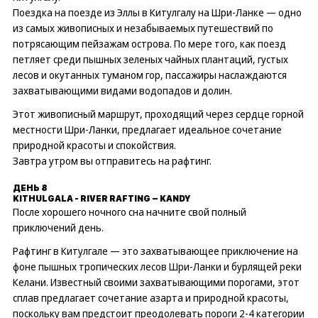
Поездка на поезде из Эллы в Китулгалу на Шри-Ланке — одно
из самых живописных и незабываемых путешествий по
потрясающим пейзажам острова. По мере того, как поезд
петляет среди пышных зеленых чайных плантаций, густых
лесов и окутанных туманом гор, пассажиры наслаждаются
захватывающими видами водопадов и долин.
Этот живописный маршрут, проходящий через сердце горной
местности Шри-Ланки, предлагает идеальное сочетание
природной красоты и спокойствия.
Завтра утром вы отправитесь на рафтинг.
ДЕНЬ 8
KITHULGALA - RIVER RAFTING – KANDY
После хорошего ночного сна начните свой полный
приключений день.
Рафтинг в Китулгале — это захватывающее приключение на
фоне пышных тропических лесов Шри-Ланки и бурлящей реки
Келани. Известный своими захватывающими порогами, этот
сплав предлагает сочетание азарта и природной красоты,
поскольку вам предстоит преодолевать пороги 2-4 категории