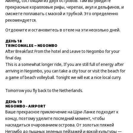
Айленд, состоящий из двух островов. Там вы увидите
прекрасные коралловые рифы, черепах, акул и дельфинов, и
сможете поплавать с маской и трубкой. Это определенно
рекомендуется.
Отдохните и остановитесь в отеле на эти несколько дней.
ДЕНЬ 18
TRINCOMALEE – NEGOMBO
After Breakfast From the hotel and Leave to Negombo for your
final day.
This is a somewhat longer ride, If you are still full of energy after
arriving in Negombo, you can take a city tour or visit the beach for
a game of beach volleyball. Tonight we will eat a nice local curry.
Tomorrow you fly back to the Netherlands.
ДЕНЬ 19
NEGOMBO - AIRPORT
Ваше прекрасное приключение на Шри-Ланке подходит к
концу, поэтому уделите последний момент, чтобы
насладиться очарованием острова. От золотых пляжей
Негомбо до пышных зеленых пейзажей и яркой культуры —