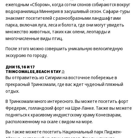
ежегодным «Сбором», когда сотни слонов собираются вокруг
водохранилища Миннерия в засушливый сезон. Сафари-туры
знакомят посетителей с разнообразными ландшафтами
парка, включая луга, леса и болота, где они могут увидеть
множество животных, таких как олени, леопарды и
многочисленные виды птиц.
После этого можно совершить уникальную велосипедную
экскурсию по городу.
ДНИ 15, 16 И 17
TRINCOMALEE, BEACH STAY ⛱
Вы отправитесь из Сигирии на восточное побережье в
прекрасный Тринкомали, где вас ждет чудесный пляжный
отдых.
В Тринкомали много интересного. Вы можете посетить форт
Фредерик, голландский форт на Шри-Ланке. Также вы можете
подняться к красивому индуистскому храму Конесварам,
расположенному на скале с видом на море.
Вы также можете посетить Национальный парк Пиджен-