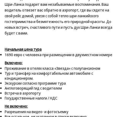
Шри-Ланка подарит вам незабываемые воспоминания. Ваш
водитель отвезет вас обратно в аэропорт, где вы сядете на
свой рейс домой, увезя с собой тепло шри-ланкийского
гостеприимства и безмятежность его природной красоты. До
новых встреч, счастливого пути и пусть дух Шри-Ланки всегда
будет с вами.
Начальная цена тура
1690 евро с человека при размещении в двухместном номере
Включено:
Проживание в отелях класса «Звезда» с полупансионом
Тур и трансфер на комфортабельном автомобиле с
кондиционером.
Экскурсии согласно программе тура
Англоговорящий гид с водителем
Встреча в аэропорту
Государственные налоги / НДС
Не включено:
Разрешения на видео- и фотосъемку
Все остальное, не указанное в списке включено