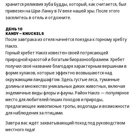
хранится реликвия зуба Будды, который, как считается, был
привезен на Шри-Ланку в IV веке нашей эры. После этого
заселитесь в отель и отдохните.
ДЕНЬ 10
KANDY – KNUCKELS
После завтрака из отеля начнётся поездка к горному хребту
Наклз.
Горный хребет Наклз известен своей потрясающей
природной красотой и богатым биоразнообразием. Хребет
получил своё название благодаря характерным вершинам в
форме кулаков, которые эффектно возвышаются над
окружающим ландшафтом. Здесь густые леса, туманные
долины и множество уникальных диких животных, включая
эндемичные виды флоры и фауны. Район Наклз — популярное
место для любителей пеших походов и природы,
предлагающее живописные тропы, водопады и возможности
для наблюдения за птицами.
Завтра вас ждёт захватывающий поход под руководством
местного гида!