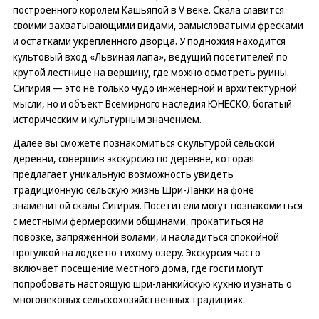
построенного королем Кашьяпой в V веке. Скала славится
своими захватывающими видами, замысловатыми фресками
и остатками укрепленного дворца. У подножия находится
культовый вход «Львиная лапа», ведущий посетителей по
крутой лестнице на вершину, где можно осмотреть руины.
Сигирия — это не только чудо инженерной и архитектурной
мысли, но и объект Всемирного наследия ЮНЕСКО, богатый
историческим и культурным значением.
Далее вы сможете познакомиться с культурой сельской
деревни, совершив экскурсию по деревне, которая
предлагает уникальную возможность увидеть
традиционную сельскую жизнь Шри-Ланки на фоне
знаменитой скалы Сигирия. Посетители могут познакомиться
с местными фермерскими общинами, прокатиться на
повозке, запряженной волами, и насладиться спокойной
прогулкой на лодке по тихому озеру. Экскурсия часто
включает посещение местного дома, где гости могут
попробовать настоящую шри-ланкийскую кухню и узнать о
многовековых сельскохозяйственных традициях.