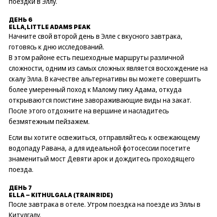
поездки в Эллу.
ДЕНЬ 6
ELLA, LITTLE ADAMS PEAK
Начните свой второй день в Элле с вкусного завтрака,
готовясь к дню исследований.
В этом районе есть пешеходные маршруты различной
сложности, одним из самых сложных является восхождение на
скалу Элла. В качестве альтернативы вы можете совершить
более умеренный поход к Малому пику Адама, откуда
открываются поистине завораживающие виды на закат.
После этого отдохните на вершине и насладитесь
безмятежным пейзажем.
Если вы хотите освежиться, отправляйтесь к освежающему
водопаду Равана, а для идеальной фотосессии посетите
знаменитый мост Девяти арок и дождитесь проходящего
поезда.
ДЕНЬ 7
ELLA – KITHULGALA (TRAIN RIDE)
После завтрака в отеле. Утром поездка на поезде из Эллы в
Китулгалу.