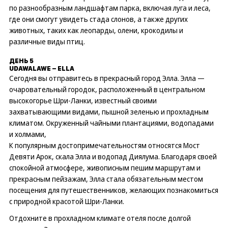
по разнообразным ландшафтам парка, включая луга и леса,
где они смогут увидеть стада слонов, а также других
животных, таких как леопарды, олени, крокодилы и
различные виды птиц.
ДЕНЬ 5
UDAWALAWE – ELLA
Сегодня вы отправитесь в прекрасный город Элла. Элла —
очаровательный городок, расположенный в центральном
высокогорье Шри-Ланки, известный своими
захватывающими видами, пышной зеленью и прохладным
климатом. Окруженный чайными плантациями, водопадами
и холмами,
К популярным достопримечательностям относятся Мост
Девяти Арок, скала Элла и водопад Диялума. Благодаря своей
спокойной атмосфере, живописным пешим маршрутам и
прекрасным пейзажам, Элла стала обязательным местом
посещения для путешественников, желающих познакомиться
с природной красотой Шри-Ланки.
Отдохните в прохладном климате отеля после долгой