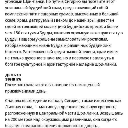
уголками Шри-Ланки. По пути в Сигирию вы посетите этот
уникальный буддийский храм, представляющий собой
комплекс из пяти пещерных храмов, высеченных в большой
скале. Храм, датируемый I веком до нашей эры, известен
своей потрясающей коллекцией буддийских фресок и более
чем 150 статуями Будды, включая огромную лежащую статую
Будды. Пещеры украшены замысловатыми росписями,
изображающими жизнь Будды и различных буддийских
божеств. Расположенный среди пышной зелени, храм имеет
не только духовное значение, но и позволяет заглянуть в
богатое культурное и архитектурное наследие Шри-Ланки.
ДЕНЬ 13
SIGIRIYA
После завтрака из отеля начинается насыщенный
приключениями день.
Сначала восхождение на скалу Сигирия, также известную как
Львиная скала, — массивную древнюю скальную крепость,
расположенную в центральной части Шри-Ланки. Возвышаясь
на 200 метров над окружающими равнинами, она когда-то
была местом расположения королевского дворца,