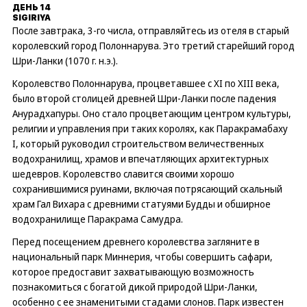
ДЕНЬ 14
SIGIRIYA
После завтрака, 3-го числа, отправляйтесь из отеля в старый
королевский город Полоннарува. Это третий старейший город
Шри-Ланки (1070 г. н.э.).
Королевство Полоннарува, процветавшее с XI по XIII века,
было второй столицей древней Шри-Ланки после падения
Анурадхапуры. Оно стало процветающим центром культуры,
религии и управления при таких королях, как Паракрамабаху
I, который руководил строительством величественных
водохранилищ, храмов и впечатляющих архитектурных
шедевров. Королевство славится своими хорошо
сохранившимися руинами, включая потрясающий скальный
храм Гал Вихара с древними статуями Будды и обширное
водохранилище Паракрама Самудра.
Перед посещением древнего королевства загляните в
национальный парк Миннерия, чтобы совершить сафари,
которое предоставит захватывающую возможность
познакомиться с богатой дикой природой Шри-Ланки,
особенно с ее знаменитыми стадами слонов. Парк известен