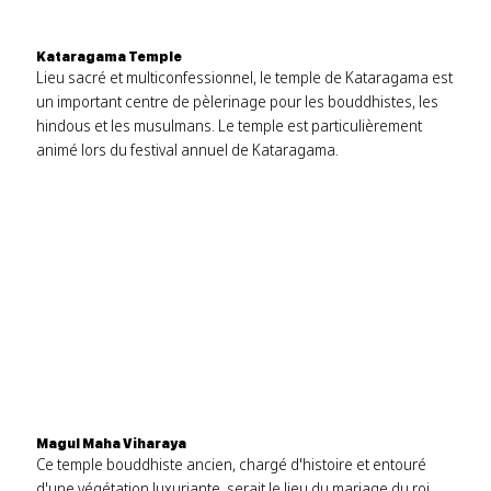
Kataragama Temple
Lieu sacré et multiconfessionnel, le temple de Kataragama est
un important centre de pèlerinage pour les bouddhistes, les
hindous et les musulmans. Le temple est particulièrement
animé lors du festival annuel de Kataragama.
Magul Maha Viharaya
Ce temple bouddhiste ancien, chargé d'histoire et entouré
d'une végétation luxuriante, serait le lieu du mariage du roi