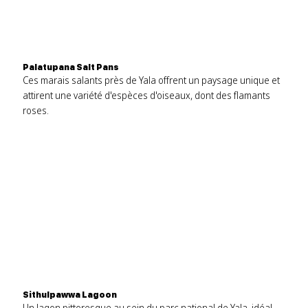
Palatupana Salt Pans
Ces marais salants près de Yala offrent un paysage unique et
attirent une variété d'espèces d'oiseaux, dont des flamants
roses.
Sithulpawwa Lagoon
Un lagon pittoresque au sein du parc national de Yala, idéal