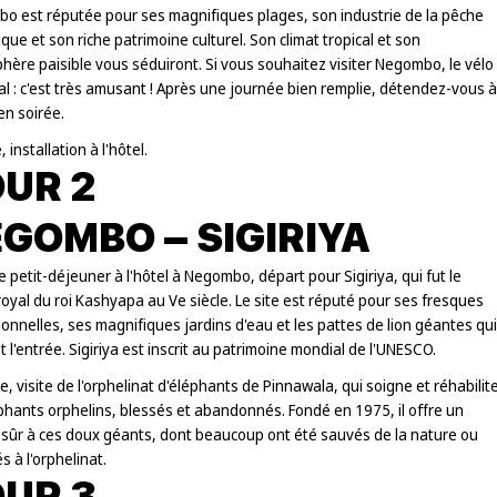
o est réputée pour ses magnifiques plages, son industrie de la pêche
ue et son riche patrimoine culturel. Son climat tropical et son
ère paisible vous séduiront. Si vous souhaitez visiter Negombo, le vélo
al : c'est très amusant ! Après une journée bien remplie, détendez-vous à
 en soirée.
 installation à l'hôtel.
UR 2
GOMBO – SIGIRIYA
e petit-déjeuner à l'hôtel à Negombo, départ pour Sigiriya, qui fut le
royal du roi Kashyapa au Ve siècle. Le site est réputé pour ses fresques
onnelles, ses magnifiques jardins d'eau et les pattes de lion géantes qui
 l'entrée. Sigiriya est inscrit au patrimoine mondial de l'UNESCO.
e, visite de l'orphelinat d'éléphants de Pinnawala, qui soigne et réhabilit
phants orphelins, blessés et abandonnés. Fondé en 1975, il offre un
 sûr à ces doux géants, dont beaucoup ont été sauvés de la nature ou
s à l'orphelinat.
UR 3