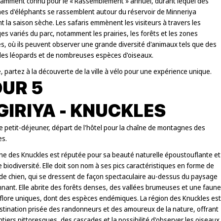
tamment connu pour le « Rassemblement » annuel, durant lequel des
nes d'éléphants se rassemblent autour du réservoir de Minneriya
 la saison sèche. Les safaris emmènent les visiteurs à travers les
s variés du parc, notamment les prairies, les forêts et les zones
s, où ils peuvent observer une grande diversité d'animaux tels que des
 des léopards et de nombreuses espèces d'oiseaux.
, partez à la découverte de la ville à vélo pour une expérience unique.
UR 5
GIRIYA - KNUCKLES
e petit-déjeuner, départ de l'hôtel pour la chaîne de montagnes des
es.
îne des Knuckles est réputée pour sa beauté naturelle époustouflante et
e biodiversité. Elle doit son nom à ses pics caractéristiques en forme de
 de chien, qui se dressent de façon spectaculaire au-dessus du paysage
nant. Elle abrite des forêts denses, des vallées brumeuses et une faune
 flore uniques, dont des espèces endémiques. La région des Knuckles est
stination prisée des randonneurs et des amoureux de la nature, offrant
tiers pittoresques, des cascades et la possibilité d'observer les oiseaux.