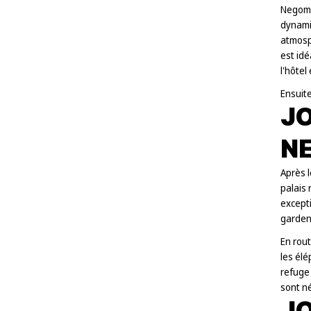
Negomb
dynamiq
atmosph
est idé
l'hôtel
Ensuite,
JO
NE
Après l
palais 
excepti
gardent
En rout
les élé
refuge
sont né
JO