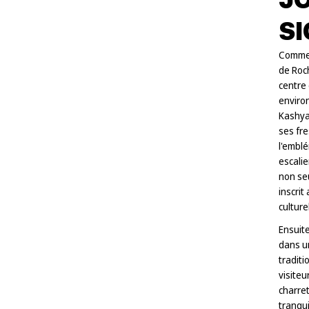
SI
Commen
de Roc
centre 
environ
Kashyap
ses fre
l'emblé
escalie
non seu
inscrit
culturel
Ensuite
dans un
traditi
visiteu
charret
tranqui