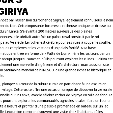
GIRIYA
cez par l'ascension du rocher de Sigiriya, également connu sous le nom
her du Lion. Cette imposante forteresse rocheuse antique se dresse au
du Sri Lanka. S'élevant à 200 mètres au-dessus des plaines
nantes, elle abritait autrefois un palais royal construit par le roi
a au Ve siècle. Le rocher est célèbre pour ses vues à couper le souffle,
sques complexes et les vestiges d'un palais fortifié. À sa base,
matique entrée en forme de « Patte de Lion » mène les visiteurs par un
r abrupt jusqu'au sommet, où ils pourront explorer les ruines. Sigiriya est
lement une merveille d'ingénierie et d'architecture, mais aussi un site
 au patrimoine mondial de l'UNESCO, d'une grande richesse historique et
le.
, plongez au cœur de la culture rurale en participant à une excursion
 village. Cette visite offre une occasion unique de découvrir la vie rurale
onnelle du Sri Lanka, avec le célèbre rocher de Sigiriya en toile de fond. Le
rs pourront explorer les communautés agricoles locales, faire un tour en
te à bœufs et profiter d'une paisible promenade en bateau sur un lac
lle. L'excursion comprend souvent une visite chez l'habitant, où les