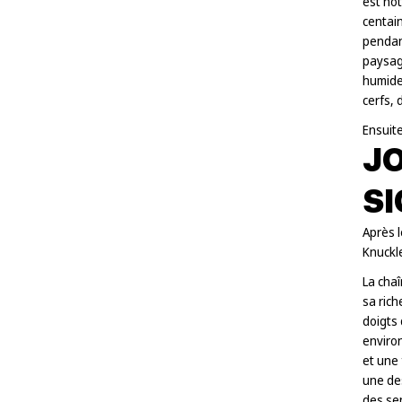
est no
centai
pendant
paysage
humide
cerfs,
Ensuite
JO
SI
Après l
Knuckl
La cha
sa rich
doigts
environ
et une
une de
des sen