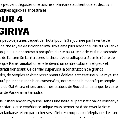
rs peuvent déguster une cuisine sri-lankaise authentique et découvrir
tiques agricoles ancestrales.
UR 4
GIRIYA
e petit-déjeuner, départ de l'hôtel pour la 3e journée par la visite de
nne cité royale de Polonnaruwa. Troisième plus ancienne ville du Sri Lank
p. J.-C.), Polonnaruwa a prospéré du XIe au XIIIe siècle et fut la seconde
e de l'ancien Sri Lanka après la chute d'Anuradhapura. Sous le règne de
ls que Parakramabahu Ier, elle devint un centre culturel, religieux et
tratif florissant. Ce dernier supervisa la construction de grands
irs, de temples et d'impressionnants édifices architecturaux. Le royaum
puté pour ses ruines bien conservées, notamment le magnifique temple
e de Gal Vihara et ses anciennes statues de Bouddha, ainsi que le vaste
oir de Parakrama Samudra.
e visiter l'ancien royaume, faites une halte au parc national de Minneriy
 safari. Cette expérience unique vous permettra d'observer la riche
ri-lankaise, et en particulier ses célèbres troupeaux d'éléphants. Le parc