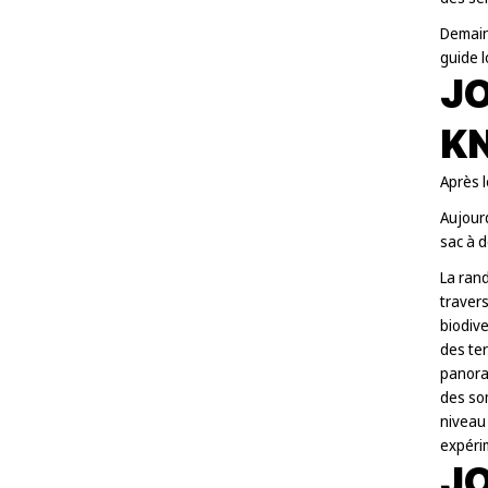
Demain
guide l
JO
K
Après l
Aujourd
sac à d
La ran
travers
biodive
des te
panora
des so
niveau 
expéri
JO