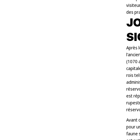
visiteu
des pra
JO
SI
Après l
l'ancie
(1070 a
capital
rois te
adminis
réservo
est ré
rupestr
réserv
Avant d
pour un
faune s