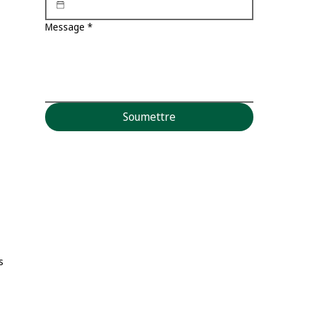
Message
*
Soumettre
s