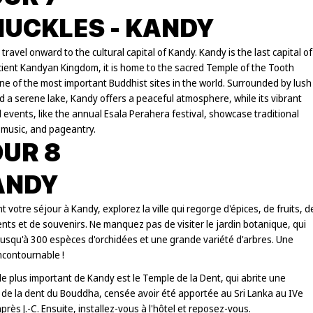
UCKLES - KANDY
l travel onward to the cultural capital of Kandy. Kandy is the last capital of
cient Kandyan Kingdom, it is home to the sacred Temple of the Tooth
one of the most important Buddhist sites in the world. Surrounded by lush
nd a serene lake, Kandy offers a peaceful atmosphere, while its vibrant
l events, like the annual Esala Perahera festival, showcase traditional
 music, and pageantry.
UR 8
ANDY
 votre séjour à Kandy, explorez la ville qui regorge d'épices, de fruits, d
ts et de souvenirs. Ne manquez pas de visiter le jardin botanique, qui
jusqu'à 300 espèces d'orchidées et une grande variété d'arbres. Une
incontournable !
 le plus important de Kandy est le Temple de la Dent, qui abrite une
 de la dent du Bouddha, censée avoir été apportée au Sri Lanka au IVe
après J.-C. Ensuite, installez-vous à l'hôtel et reposez-vous.