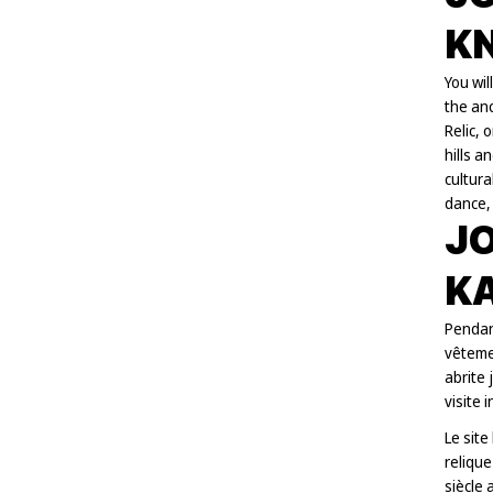
KN
You wil
the an
Relic, 
hills a
cultura
dance,
JO
K
Pendant
vêtemen
abrite 
visite 
Le site
relique
siècle 