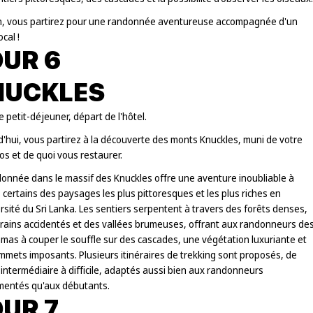
, vous partirez pour une randonnée aventureuse accompagnée d'un
ocal !
UR 6
NUCKLES
e petit-déjeuner, départ de l'hôtel.
'hui, vous partirez à la découverte des monts Knuckles, muni de votre
os et de quoi vous restaurer.
donnée dans le massif des Knuckles offre une aventure inoubliable à
 certains des paysages les plus pittoresques et les plus riches en
rsité du Sri Lanka. Les sentiers serpentent à travers des forêts denses,
rrains accidentés et des vallées brumeuses, offrant aux randonneurs de
mas à couper le souffle sur des cascades, une végétation luxuriante et
mmets imposants. Plusieurs itinéraires de trekking sont proposés, de
intermédiaire à difficile, adaptés aussi bien aux randonneurs
mentés qu'aux débutants.
UR 7