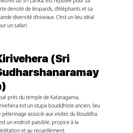
lèbres du Sri Lanka, est réputée pour sa
rte densité de léopards, d'éléphants et sa
ande diversité d'oiseaux. C'est un lieu idéal
ur un safari.
Kirivehera (Sri
Sudharshanaramay
a)
itué près du temple de Kataragama,
rivehera est un stupa bouddhiste ancien, lieu
 pèlerinage associé aux visites du Bouddha.
est un endroit paisible, propice à la
ditation et au recueillement.