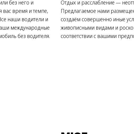
ли без него и
Отдых и расслабление — неот
я вас время и темпе,
Предлагаемое нами размещен
 Все наши водители и
создаём совершенно иные усл
 ваши международные
живописными видами и роско
мобиль без водителя.
соответствии с вашими предп