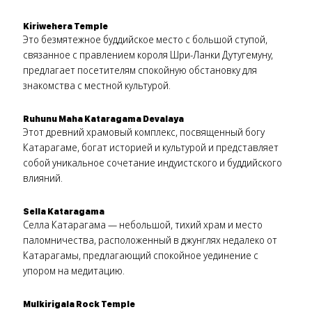
Kiriwehera Temple
Это безмятежное буддийское место с большой ступой,
связанное с правлением короля Шри-Ланки Дутугемуну,
предлагает посетителям спокойную обстановку для
знакомства с местной культурой.
Ruhunu Maha Kataragama Devalaya
Этот древний храмовый комплекс, посвященный богу
Катарагаме, богат историей и культурой и представляет
собой уникальное сочетание индуистского и буддийского
влияний.
Sella Kataragama
Селла Катарагама — небольшой, тихий храм и место
паломничества, расположенный в джунглях недалеко от
Катарагамы, предлагающий спокойное уединение с
упором на медитацию.
Mulkirigala Rock Temple