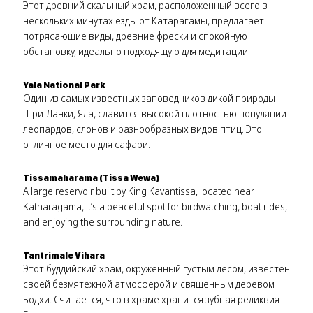
Этот древний скальный храм, расположенный всего в
нескольких минутах езды от Катарагамы, предлагает
потрясающие виды, древние фрески и спокойную
обстановку, идеально подходящую для медитации.
Yala National Park
Один из самых известных заповедников дикой природы
Шри-Ланки, Яла, славится высокой плотностью популяции
леопардов, слонов и разнообразных видов птиц. Это
отличное место для сафари.
Tissamaharama (Tissa Wewa)
A large reservoir built by King Kavantissa, located near
Katharagama, it’s a peaceful spot for birdwatching, boat rides,
and enjoying the surrounding nature.
Tantrimale Vihara
Этот буддийский храм, окруженный густым лесом, известен
своей безмятежной атмосферой и священным деревом
Бодхи. Считается, что в храме хранится зубная реликвия