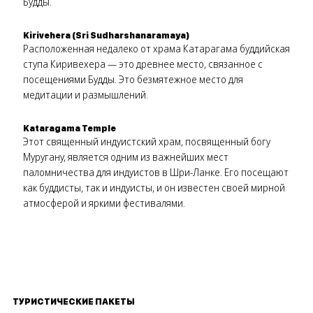
Будды.
Kirivehera (Sri Sudharshanaramaya)
Расположенная недалеко от храма Катарагама буддийская
ступа Киривехера — это древнее место, связанное с
посещениями Будды. Это безмятежное место для
медитации и размышлений.
Kataragama Temple
Этот священный индуистский храм, посвященный богу
Муругану, является одним из важнейших мест
паломничества для индуистов в Шри-Ланке. Его посещают
как буддисты, так и индуисты, и он известен своей мирной
атмосферой и яркими фестивалями.
ТУРИСТИЧЕСКИЕ ПАКЕТЫ