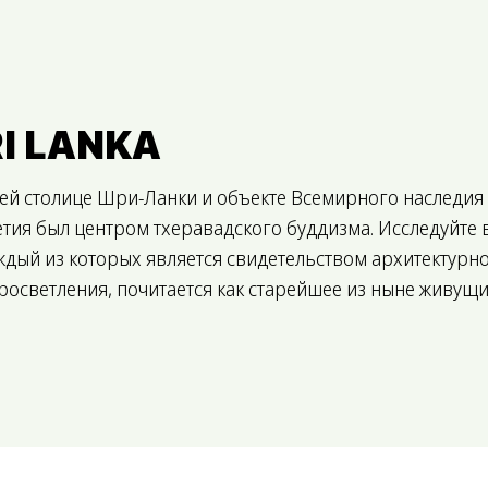
I LANKA
ней столице Шри-Ланки и объекте Всемирного наследи
ия был центром тхеравадского буддизма. Исследуйте в
дый из которых является свидетельством архитектурн
просветления, почитается как старейшее из ныне живу