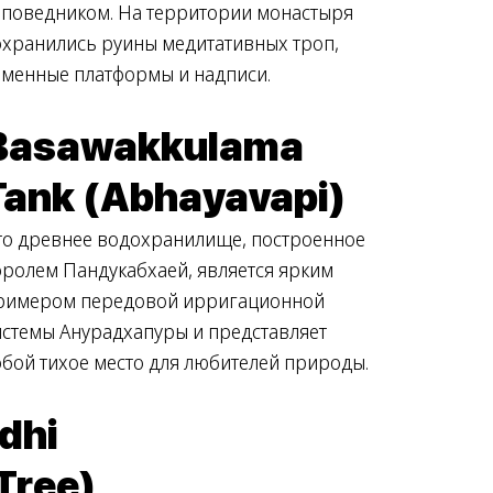
аповедником. На территории монастыря
охранились руины медитативных троп,
аменные платформы и надписи.
Basawakkulama
Tank (Abhayavapi)
то древнее водохранилище, построенное
оролем Пандукабхаей, является ярким
римером передовой ирригационной
истемы Анурадхапуры и представляет
обой тихое место для любителей природы.
dhi
Tree)