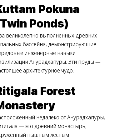
Kuttam Pokuna
(Twin Ponds)
ва великолепно выполненных древних
упальных бассейна, демонстрирующие
ередовые инженерные навыки
ивилизации Анурадхапуры. Эти пруды —
астоящее архитектурное чудо.
Ritigala Forest
Monastery
асположенный недалеко от Анурадхапуры,
итигала — это древний монастырь,
круженный пышным лесным