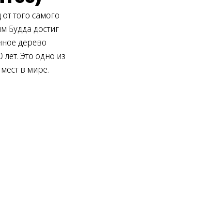
ц от того самого
ым Будда достиг
нное дерево
 лет. Это одно из
мест в мире.