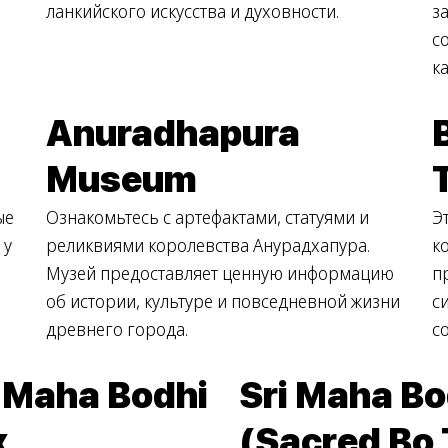
ланкийского искусства и духовности.
з
с
к
Anuradhapura
Museum
ые
Ознакомьтесь с артефактами, статуями и
Э
 у
реликвиями королевства Анурадхапура.
к
Музей предоставляет ценную информацию
п
об истории, культуре и повседневной жизни
с
древнего города.
с
i Maha Bodhi
Sri Maha Bo
x
(Sacred Bo 