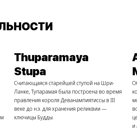
ЛЬНОСТИ
Thuparamaya
Stupa
Считающаяся старейшей ступой на Шри-
О
Ланке, Тупарамая была построена во время
к
правления короля Деванампиятиссы в III
м
веке до н.э. для хранения реликвии —
в
ом
ключицы Будды.
ц
и