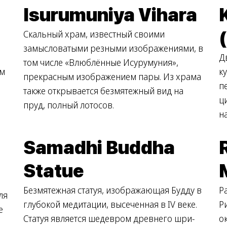
Isurumuniya Vihara
Скальный храм, известный своими
замысловатыми резными изображениями, в
Д
том числе «Влюблённые Исурумуния»,
ем
к
прекрасным изображением пары. Из храма
п
также открывается безмятежный вид на
ц
пруд, полный лотосов.
н
Samadhi Buddha
Statue
Безмятежная статуя, изображающая Будду в
Р
ля
глубокой медитации, высеченная в IV веке.
Р
е
Статуя является шедевром древнего шри-
о