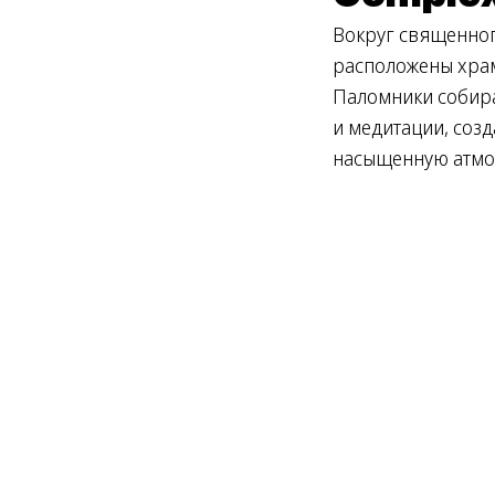
Вокруг священног
расположены храм
Паломники собира
и медитации, соз
насыщенную атмо