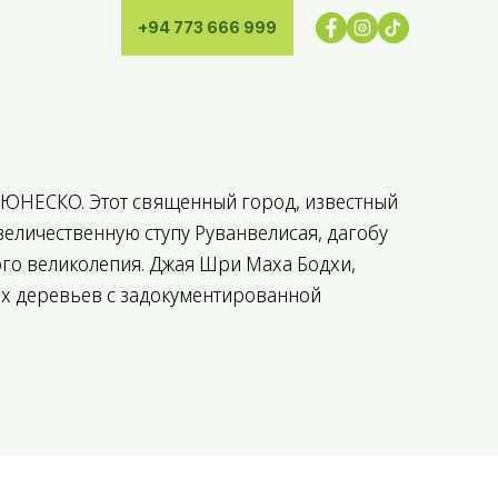
+94 773 666 999
я ЮНЕСКО. Этот священный город, известный
еличественную ступу Руванвелисая, дагобу
ого великолепия. Джая Шри Маха Бодхи,
щих деревьев с задокументированной