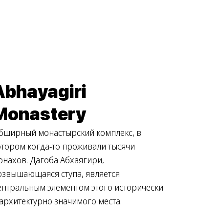
Abhayagiri
Monastery
бширный монастырский комплекс, в
отором когда-то проживали тысячи
онахов. Дагоба Абхаягири,
озвышающаяся ступа, является
ентральным элементом этого исторически
 архитектурно значимого места.