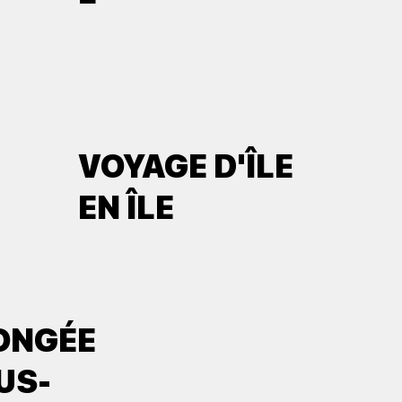
VOYAGE D'ÎLE
EN ÎLE
ONGÉE
US-