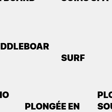
ADDLEBOAR
SURF
IO
PL
PLONGÉE EN
SO