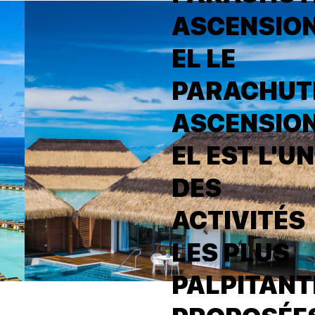
ASCENSIO
EL LE
PARACHUT
ASCENSIO
EL EST L'U
DES
ACTIVITÉS
LES PLUS
PALPITANT