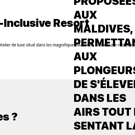
PROPOSÉE
AUX
-Inclusive Resort
MALDIVES,
PERMETTA
telier de luxe situé dans les magnifiques Maldives, offrant une retraite
AUX
PLONGEUR
DE S'ÉLEVE
DANS LES
AIRS TOUT
es ?
SENTANT L