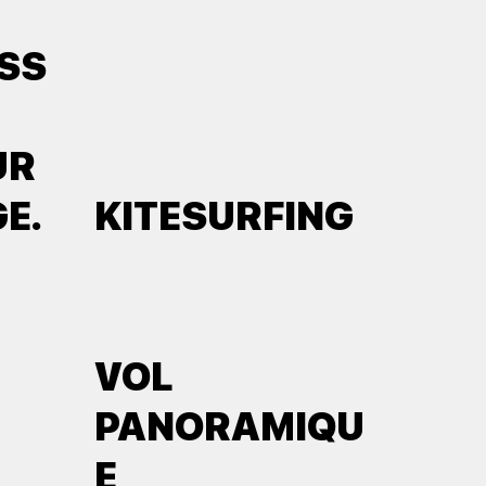
SS
UR
E.
KITESURFING
VOL
PANORAMIQU
E