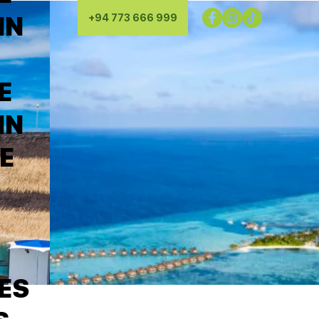
NN
+94 773 666 999
E
NN
NE
ES