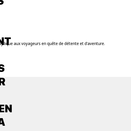
S
NT
 idyllique aux voyageurs en quête de détente et d'aventure.
S
R
 EN
A