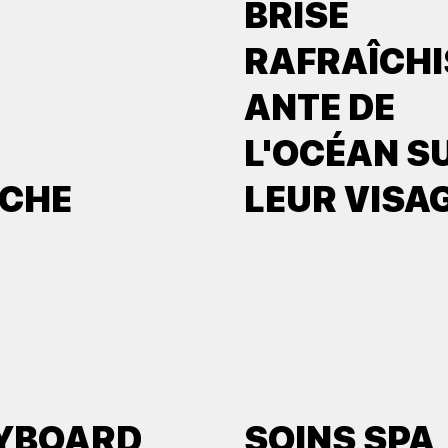
BRISE
RAFRAÎCHI
ANTE DE
L'OCÉAN S
ÊCHE
LEUR VISAG
LYBOARD
SOINS SPA