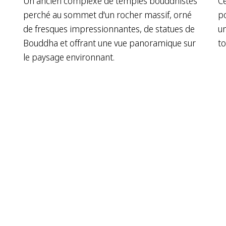
Un ancien complexe de temples bouddhistes
Ce
perché au sommet d'un rocher massif, orné
po
de fresques impressionnantes, de statues de
un
Bouddha et offrant une vue panoramique sur
to
le paysage environnant.