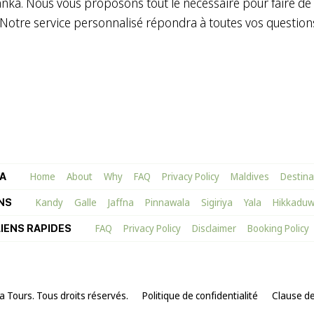
anka. Nous vous proposons tout le nécessaire pour faire de 
Notre service personnalisé répondra à toutes vos questions
Home
About
Why
FAQ
Privacy Policy
Maldives
Destina
A
Kandy
Galle
Jaffna
Pinnawala
Sigiriya
Yala
Hikkadu
NS
FAQ
Privacy Policy
Disclaimer
Booking Policy
LIENS RAPIDES
 Tours. Tous droits réservés.
Politique de confidentialité
Clause de