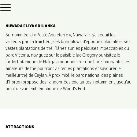
NUWARA ELIYA SRI LANKA
Surnommée la « Petite Angleterre », Nuwara Eliya séduit les
visiteurs par sa fraîcheur, ses bungalows d'époque coloniale et ses
vastes plantations de thé. Flânez sur les pelouses impeccables du
parc Victoria, naviguez sur le paisible lac Gregory ou visitez le
jardin botanique de Hakgala pour admirer une flore luxuriante. Les
amateurs de thé pourront visiter les plantations et savourer le
meilleur thé de Ceylan. À proximité, le parc national des plaines
d'Horton propose des randonnées exaltantes, notamment jusqu'au
point de vue emblématique de World's End.
ATTRACTIONS