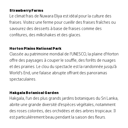
Strawberry Farms
Le climat frais de Nuwara Eliya est idéal pour la culture des
fraises. Visitez une ferme pour cueillir des fraises fraîches ou
savourez des desserts à base de fraises comme des
confitures, des milkshakes et des glaces.
Horton Plains National Park
Classée au patrimoine mondial de l'UNESCO, la plaine d'Horton
offre des paysages à couper le souffle, des forêts de nuages ​​
et des prairies. Le clou du spectacle est la randonnée jusqu'à
World's End, une falaise abrupte offrant des panoramas
spectaculaires.
Hakgala Botanical Garden
Hakgala, l'un des plus grands jardins botaniques du Sri Lanka,
abrite une grande diversité d'espèces végétales, notamment
des roses colorées, des orchidées et des arbres tropicaux. Il
est particulièrement beau pendant la saison des fleurs.