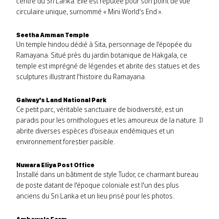
centre du Sri Lanka. Elle est réputée pour son point de vue
circulaire unique, surnommé « Mini World's End ».
Seetha Amman Temple
Un temple hindou dédié à Sita, personnage de l'épopée du
Ramayana. Situé près du jardin botanique de Hakgala, ce
temple est imprégné de légendes et abrite des statues et des
sculptures illustrant l'histoire du Ramayana.
Galway's Land National Park
Ce petit parc, véritable sanctuaire de biodiversité, est un
paradis pour les ornithologues et les amoureux de la nature. Il
abrite diverses espèces d'oiseaux endémiques et un
environnement forestier paisible.
Nuwara Eliya Post Office
Installé dans un bâtiment de style Tudor, ce charmant bureau
de poste datant de l'époque coloniale est l'un des plus
anciens du Sri Lanka et un lieu prisé pour les photos.