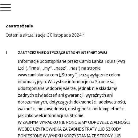
Zastrzeżenie
Ostatnia aktualizacja: 30 listopada 2024 r.
1
ZASTRZEŻENIE DOTYCZĄCE STRONY INTERNETOWEJ
Informacje udostępniane przez Camlo Lanka Tours (Pvt)
Ltd. („Firma”, „my”, „nasz”, „nas”) na stronie
www.camlolanka.com
(„Strony”) służą wyłącznie celom
informacyjnym. Wszystkie informacje na Stronie są
udostępniane w dobrej wierze, jednak nie składamy
żadnych oświadczeń ani gwarancji, wyraźnych ani
dorozumianych, dotyczących dokładności, adekwatności,
ważności, niezawodności, dostępności ani kompletności
jakichkolwiek informacji na Stronie.
W ŻADNYM WYPADKU NIE PONOSIMY ODPOWIEDZIALNOŚCI
WOBEC UŻYTKOWNIKA ZA ŻADNE STRATY LUB SZKODY
PONIESIONE W WYNIKU KORZYSTANIA ZE STRONY LUB