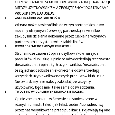
ODPOWIEDZIALNI ZA MONITOROWANIE ŻADNEJ TRANSAKCJI
MIĘDZY UŻYTKOWNIKIEM A ZEWNĘTRZNYMI DOSTAWCAMI
PRODUKTÓW LUB USŁUG.
3
ZASTRZEŻENIE DLA PARTNERÓW
Witryna może zawierać linki do witryn partnerskich, a my
możemy otrzymywać prowizję partnerską za wszelkie
zakupy lub działania dokonane przez Ciebie na witrynach
partnerskich korzystających z takich linków.
4
OŚWIADCZENIE DOTYCZĄCE REFERENCJI
Strona może zawierać opinie użytkowników naszych
produktów i/lub usług. Opinie te odzwierciedlają rzeczywiste
doświadczenia i opinie tych użytkowników. Doświadczenia
te są jednak osobiste i niekoniecznie odzwierciedlają
wszystkich użytkowników naszych produktów i/lub usług.
Nie twierdzimy i nie należy zakładać, że wszyscy
użytkownicy będą mieli takie same doświadczenia.
5
TWOJE INDYWIDUALNE WYNIKI MOGĄ SIĘ RÓŻNIĆ.
Opinie zamieszczane w Serwisie są zamieszczane w
różnych formach, takich jak tekst, audio i/lub wideo, i są
przez nas weryfikowane przed publikacją. Pojawiają się one