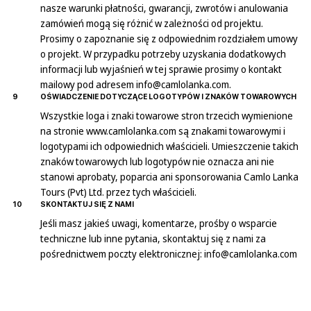
nasze warunki płatności, gwarancji, zwrotów i anulowania
zamówień mogą się różnić w zależności od projektu.
Prosimy o zapoznanie się z odpowiednim rozdziałem umowy
o projekt. W przypadku potrzeby uzyskania dodatkowych
informacji lub wyjaśnień w tej sprawie prosimy o kontakt
mailowy pod adresem
info@camlolanka.com
.
9
OŚWIADCZENIE DOTYCZĄCE LOGOTYPÓW I ZNAKÓW TOWAROWYCH
Wszystkie loga i znaki towarowe stron trzecich wymienione
na stronie
www.camlolanka.com
są znakami towarowymi i
logotypami ich odpowiednich właścicieli. Umieszczenie takich
znaków towarowych lub logotypów nie oznacza ani nie
stanowi aprobaty, poparcia ani sponsorowania Camlo Lanka
Tours (Pvt) Ltd. przez tych właścicieli.
10
SKONTAKTUJ SIĘ Z NAMI
Jeśli masz jakieś uwagi, komentarze, prośby o wsparcie
techniczne lub inne pytania, skontaktuj się z nami za
pośrednictwem poczty elektronicznej:
info@camlolanka.com