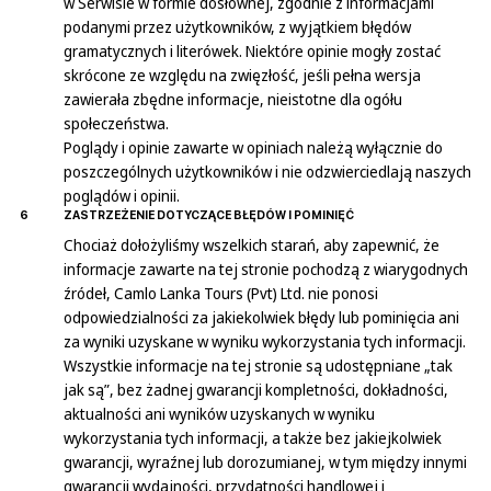
w Serwisie w formie dosłownej, zgodnie z informacjami
podanymi przez użytkowników, z wyjątkiem błędów
gramatycznych i literówek. Niektóre opinie mogły zostać
skrócone ze względu na zwięzłość, jeśli pełna wersja
zawierała zbędne informacje, nieistotne dla ogółu
społeczeństwa.
Poglądy i opinie zawarte w opiniach należą wyłącznie do
poszczególnych użytkowników i nie odzwierciedlają naszych
poglądów i opinii.
6
ZASTRZEŻENIE DOTYCZĄCE BŁĘDÓW I POMINIĘĆ
Chociaż dołożyliśmy wszelkich starań, aby zapewnić, że
informacje zawarte na tej stronie pochodzą z wiarygodnych
źródeł, Camlo Lanka Tours (Pvt) Ltd. nie ponosi
odpowiedzialności za jakiekolwiek błędy lub pominięcia ani
za wyniki uzyskane w wyniku wykorzystania tych informacji.
Wszystkie informacje na tej stronie są udostępniane „tak
jak są”, bez żadnej gwarancji kompletności, dokładności,
aktualności ani wyników uzyskanych w wyniku
wykorzystania tych informacji, a także bez jakiejkolwiek
gwarancji, wyraźnej lub dorozumianej, w tym między innymi
gwarancji wydajności, przydatności handlowej i