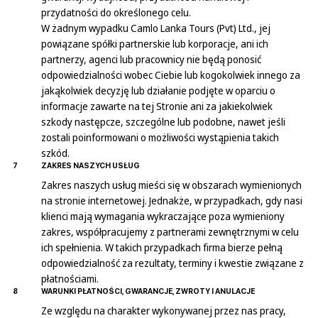
przydatności do określonego celu.
W żadnym wypadku Camlo Lanka Tours (Pvt) Ltd., jej
powiązane spółki partnerskie lub korporacje, ani ich
partnerzy, agenci lub pracownicy nie będą ponosić
odpowiedzialności wobec Ciebie lub kogokolwiek innego za
jakąkolwiek decyzję lub działanie podjęte w oparciu o
informacje zawarte na tej Stronie ani za jakiekolwiek
szkody następcze, szczególne lub podobne, nawet jeśli
zostali poinformowani o możliwości wystąpienia takich
szkód.
7
ZAKRES NASZYCH USŁUG
Zakres naszych usług mieści się w obszarach wymienionych
na stronie internetowej. Jednakże, w przypadkach, gdy nasi
klienci mają wymagania wykraczające poza wymieniony
zakres, współpracujemy z partnerami zewnętrznymi w celu
ich spełnienia. W takich przypadkach firma bierze pełną
odpowiedzialność za rezultaty, terminy i kwestie związane z
płatnościami.
8
WARUNKI PŁATNOŚCI, GWARANCJE, ZWROTY I ANULACJE
Ze względu na charakter wykonywanej przez nas pracy,